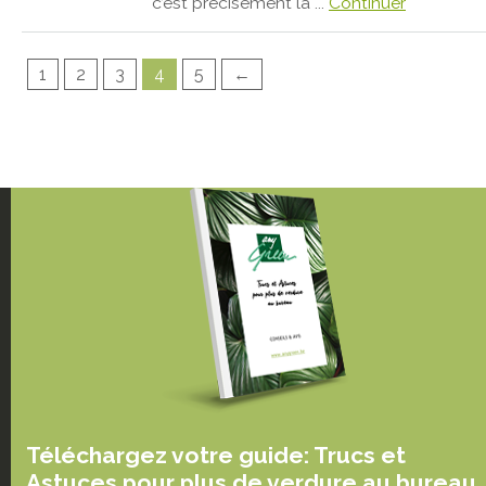
c’est précisément là ...
Continuer
1
2
3
4
5
←
Téléchargez votre guide: Trucs et
Astuces pour plus de verdure au bureau