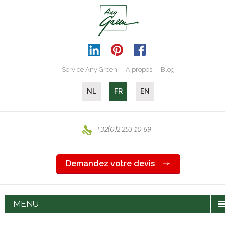
Service Any Green
À propos
Blog
NL
FR
EN
+32(0)2 253 10 69
Demandez votre devis
MENU