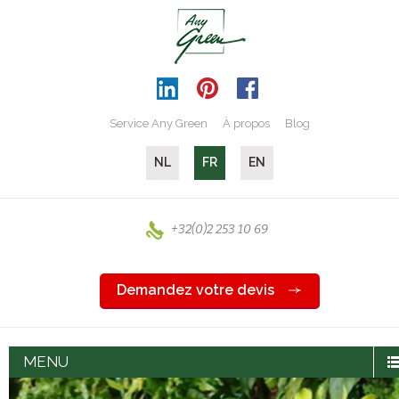
Service Any Green
À propos
Blog
NL
FR
EN
+32(0)2 253 10 69
Demandez votre devis
MENU