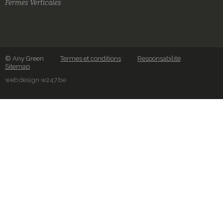
Fermes Verticales
© Any Green
Termes et conditions
Responsabilité
Sitemap
webdesign w247.be