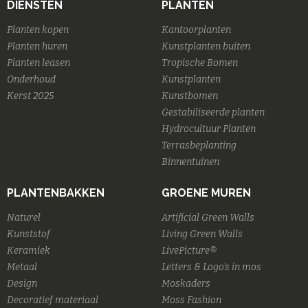
DIENSTEN
PLANTEN
Planten kopen
Kantoorplanten
Planten huren
Kunstplanten buiten
Planten leasen
Tropische Bomen
Onderhoud
Kunstplanten
Kerst 2025
Kunstbomen
Gestabiliseerde planten
Hydrocultuur Planten
Terrasbeplanting
Binnentuinen
PLANTENBAKKEN
GROENE MUREN
Naturel
Artificial Green Walls
Kunststof
Living Green Walls
Keramiek
LivePicture®
Metaal
Letters & Logo's in mos
Design
Moskaders
Decoratief materiaal
Moss Fashion