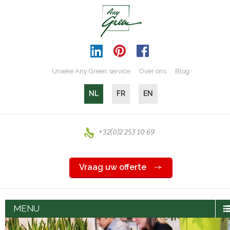
Unieke Any Green service
Over ons
Blog
NL
FR
EN
+32(0)2 253 10 69
Vraag uw offerte
MENU