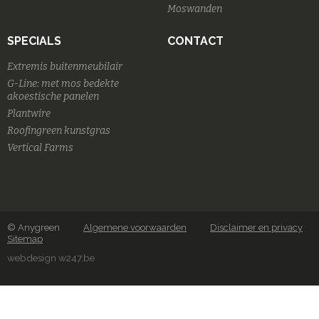
Moswanden
SPECIALS
CONTACT
Extremis buitenmeubilair
G-Line: met mos bedekte
akoestische panelen
Plantwire
Roofingreen kunstgras
Vertical Farms
© Anygreen
Algemene voorwaarden
Disclaimer en privacy
Sitemap
webdesign w247.be