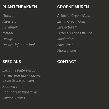
PLANTENBAKKEN
GROENE MUREN
Naturel
Artificial Green Walls
Kunststof
Living Green Walls
Keramiek
LivePicture®
Metaal
Letters & Logo's in mos
Design
Moskaders
Decoratief materiaal
Moss Fashion
Moswanden
SPECIALS
CONTACT
Extremis buitenmeubilair
G-Line: met mos bedekte
akoestische panelen
Plantwire
Roofingreen kunstgras
Vertical Farms