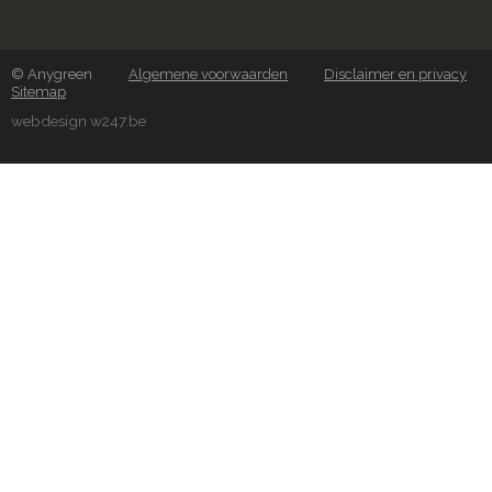
© Anygreen
Algemene voorwaarden
Disclaimer en privacy
Sitemap
webdesign w247.be