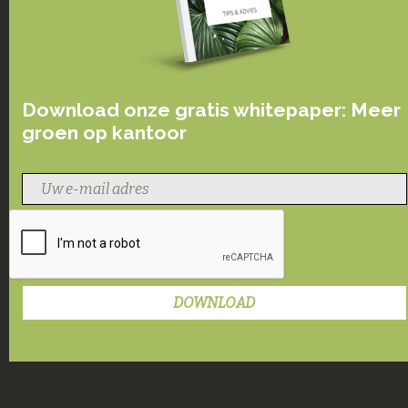
Download onze gratis whitepaper: Meer
groen op kantoor