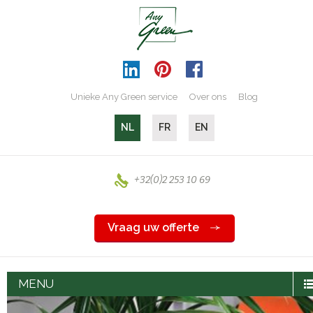
Unieke Any Green service
Over ons
Blog
NL
FR
EN
+32(0)2 253 10 69
Vraag uw offerte
MENU