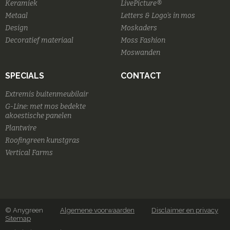
Keramiek
LivePicture®
Metaal
Letters & Logo's in mos
Design
Moskaders
Decoratief materiaal
Moss Fashion
Moswanden
SPECIALS
CONTACT
Extremis buitenmeubilair
G-Line: met mos bedekte
akoestische panelen
Plantwire
Roofingreen kunstgras
Vertical Farms
© Anygreen
Algemene voorwaarden
Disclaimer en privacy
Sitemap