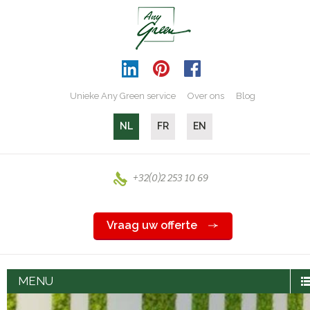
Unieke Any Green service
Over ons
Blog
NL
FR
EN
+32(0)2 253 10 69
Vraag uw offerte
MENU