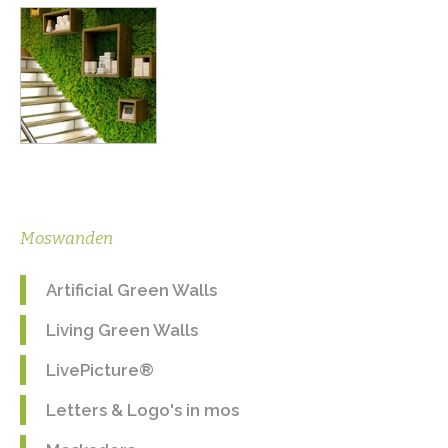
Moswanden
Artificial Green Walls
Living Green Walls
LivePicture®
Letters & Logo's in mos