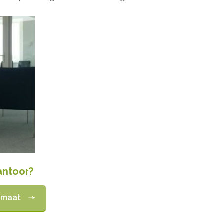
antoor?
p maat