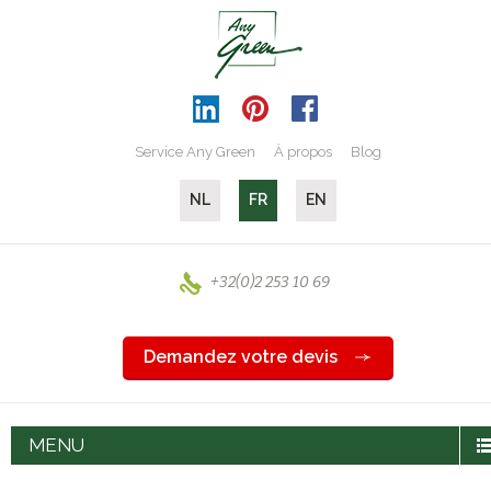
Service Any Green
À propos
Blog
NL
FR
EN
+32(0)2 253 10 69
Demandez votre devis
MENU