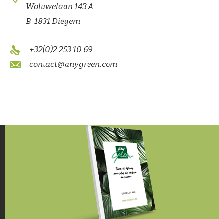
Woluwelaan 143 A
B-1831 Diegem
+32(0)2 253 10 69
contact@anygreen.com