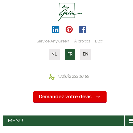
Service Any Green
À propos
Blog
NL
FR
EN
+32(0)2 253 10 69
Demandez votre devis
MENU