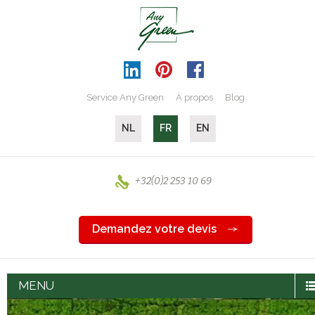
Service Any Green
À propos
Blog
NL
FR
EN
+32(0)2 253 10 69
Demandez votre devis
MENU