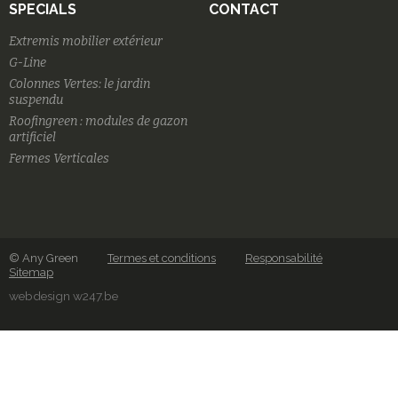
SPECIALS
CONTACT
Extremis mobilier extérieur
G-Line
Colonnes Vertes: le jardin
suspendu
Roofingreen : modules de gazon
artificiel
Fermes Verticales
© Any Green
Termes et conditions
Responsabilité
Sitemap
webdesign w247.be