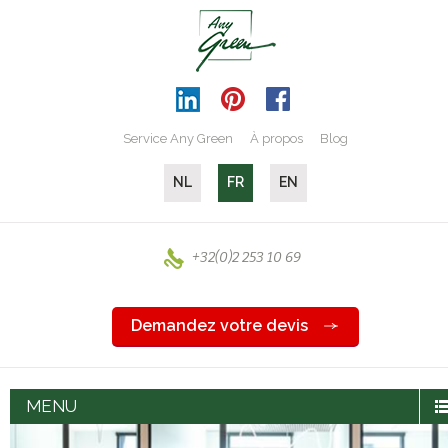
Service Any Green
À propos
Blog
NL
FR
EN
+32(0)2 253 10 69
Demandez votre devis
MENU