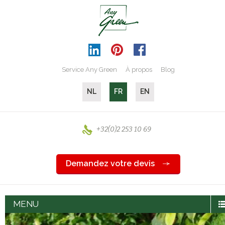
Service Any Green
À propos
Blog
NL
FR
EN
+32(0)2 253 10 69
Demandez votre devis
MENU