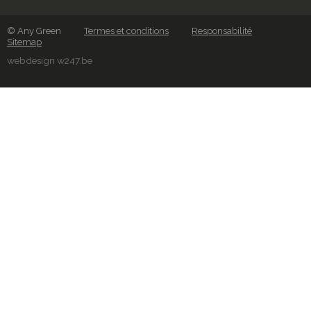
© Any Green
Termes et conditions
Responsabilité
Sitemap
webdesign w247.be