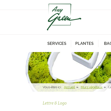
SERVICES
PLANTES
BA
Vous-êtes ici:
Accueil
Murs végétaux
L
Lettre & Logo