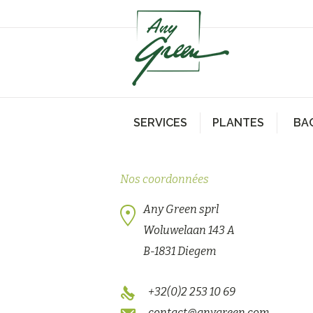
SERVICES
PLANTES
BA
Nos coordonnées
Any Green sprl
Woluwelaan 143 A
B-1831 Diegem
+32(0)2 253 10 69
contact@anygreen.com