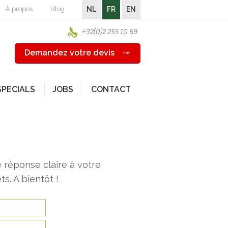
À propos
Blog
NL
FR
EN
+32(0)2 253 10 69
Demandez votre devis
SPECIALS
JOBS
CONTACT
 réponse claire à votre
s. A bientôt !