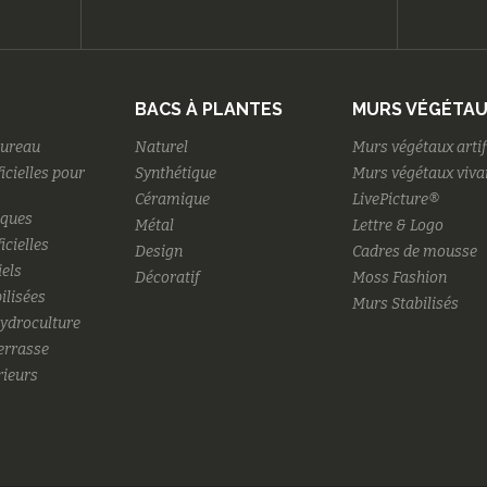
BACS À PLANTES
MURS VÉGÉTA
bureau
Naturel
Murs végétaux artif
ficielles pour
Synthétique
Murs végétaux viva
Céramique
LivePicture®
iques
Métal
Lettre & Logo
icielles
Design
Cadres de mousse
iels
Décoratif
Moss Fashion
ilisées
Murs Stabilisés
hydroculture
terrasse
rieurs