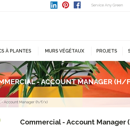
Service Any Green
CS À PLANTES
MURS VÉGÉTAUX
PROJETS
MMERCIAL - ACCOUNT MANAGER (H/F
 - Account Manager (h/f/x)
Commercial - Account Manager 
)