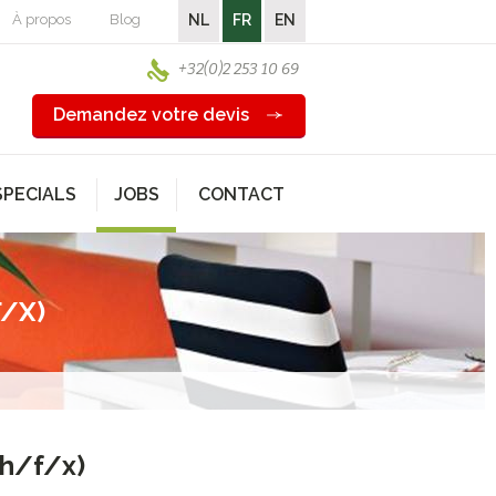
À propos
Blog
NL
FR
EN
+32(0)2 253 10 69
Demandez votre devis
SPECIALS
JOBS
CONTACT
/X)
(h/f/x)