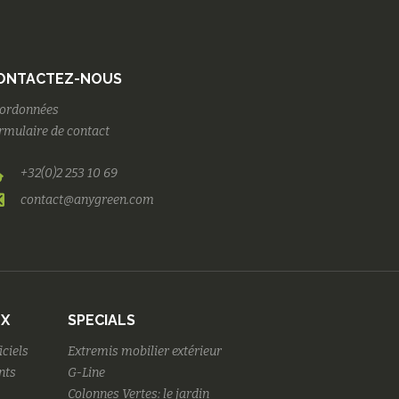
ONTACTEZ-NOUS
ordonnées
rmulaire de contact
+32(0)2 253 10 69
contact@anygreen.com
UX
SPECIALS
iciels
Extremis mobilier extérieur
nts
G-Line
Colonnes Vertes: le jardin