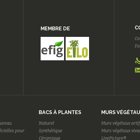
C
MEMBRE DE
Co
Fo
BACS À PLANTES
MURS VÉGÉTA
bureau
Naturel
Murs végétaux artif
ficielles pour
Synthétique
Murs végétaux viva
Céramique
LivePicture®