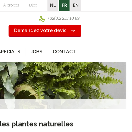
À propos
Blog
NL
FR
EN
+32(0)2 253 10 69
Demandez votre devis
SPECIALS
JOBS
CONTACT
des plantes naturelles