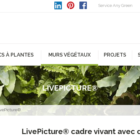
Service Any Green
CS À PLANTES
MURS VÉGÉTAUX
PROJETS
LIVEPICTURE®
ivePicture®
LivePicture® cadre vivant avec 