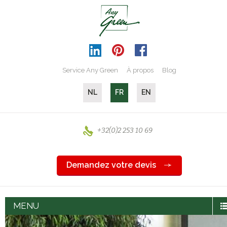
Service Any Green
À propos
Blog
NL
FR
EN
+32(0)2 253 10 69
Demandez votre devis
MENU