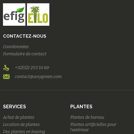
CONTACTEZ-NOUS
Coordonnées
Formulaire de contact
+32(0)2 253 10 69
contact@anygreen.com
SERVICES
PLANTES
Achat de plantes
Plantes de bureau
Location de plantes
Plantes artificielles pour
l'extérieur
Des plantes en leasing