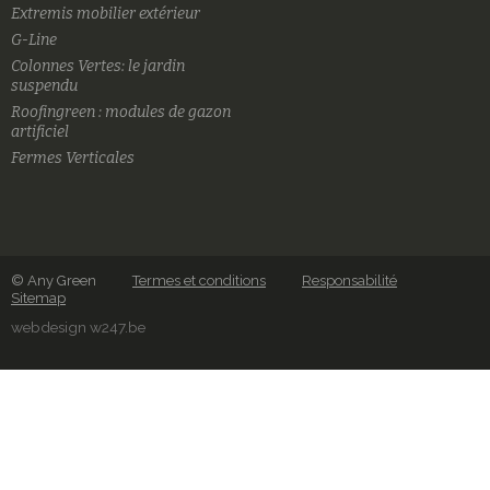
Extremis mobilier extérieur
G-Line
Colonnes Vertes: le jardin
suspendu
Roofingreen : modules de gazon
artificiel
Fermes Verticales
© Any Green
Termes et conditions
Responsabilité
Sitemap
webdesign w247.be