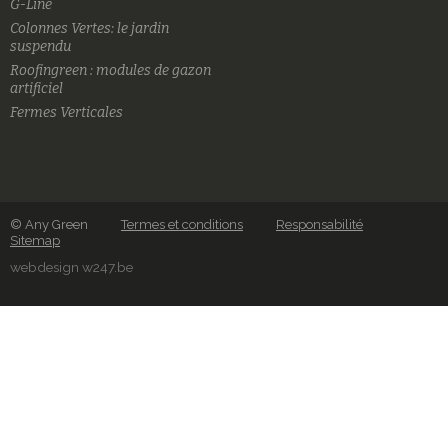
G-Line
Colonnes Vertes: le jardin
suspendu
Roofingreen : modules de gazon
artificiel
Fermes Verticales
© Any Green
Termes et conditions
Responsabilité
Sitemap
webdesign w247.be