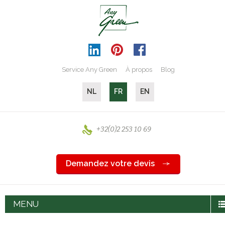
Service Any Green
À propos
Blog
NL
FR
EN
+32(0)2 253 10 69
Demandez votre devis
MENU