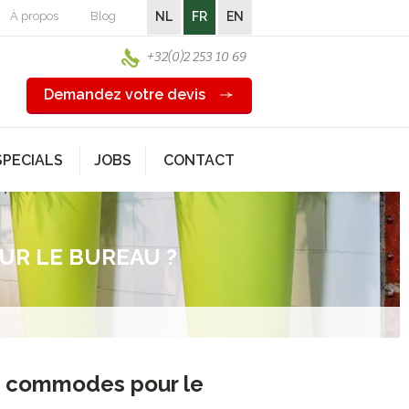
À propos
Blog
NL
FR
EN
+32(0)2 253 10 69
Demandez votre devis
SPECIALS
JOBS
CONTACT
UR LE BUREAU ?
t commodes pour le