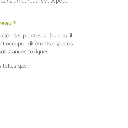
t dans un bureau, cet aspect
reau ?
ller des plantes au bureau, il
nt occuper différents espaces
 substances toxiques.
 telles que :