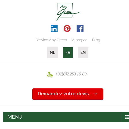
Service Any Green
À propos
Blog
NL
FR
EN
+32(0)2 253 10 69
Demandez votre devis
MENU