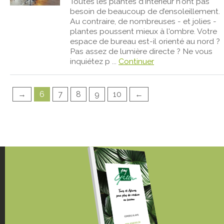
Toutes les plantes d'intérieur n'ont pas
besoin de beaucoup de d’ensoleillement.
Au contraire, de nombreuses - et jolies -
plantes poussent mieux à l'ombre. Votre
espace de bureau est-il orienté au nord ?
Pas assez de lumière directe ? Ne vous
inquiétez p ...
Continuer
→
6
7
8
9
10
←