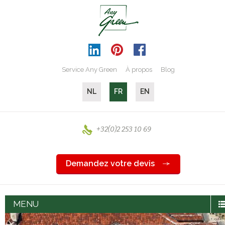
Service Any Green
À propos
Blog
NL
FR
EN
+32(0)2 253 10 69
Demandez votre devis
MENU