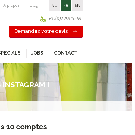
À propos
Blog
NL
FR
EN
+32(0)2 253 10 69
Demandez votre devis
SPECIALS
JOBS
CONTACT
 INSTAGRAM !
es 10 comptes