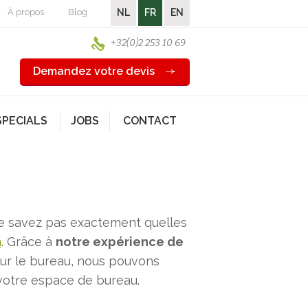
À propos
Blog
NL
FR
EN
+32(0)2 253 10 69
Demandez votre devis
SPECIALS
JOBS
CONTACT
ne savez pas exactement quelles
n
. Grâce à
notre expérience de
ur le bureau, nous pouvons
votre espace de bureau.