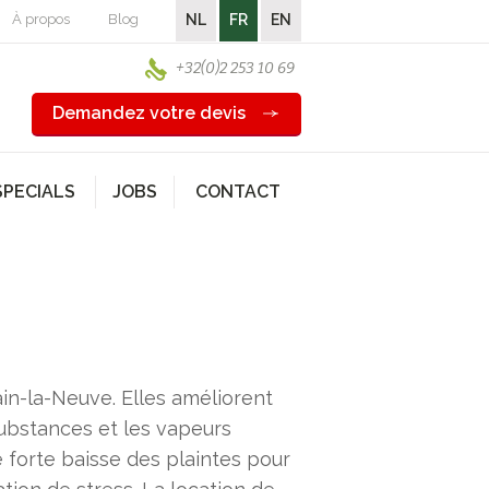
À propos
Blog
NL
FR
EN
+32(0)2 253 10 69
Demandez votre devis
SPECIALS
JOBS
CONTACT
in-la-Neuve. Elles améliorent
substances et les vapeurs
 forte baisse des plaintes pour