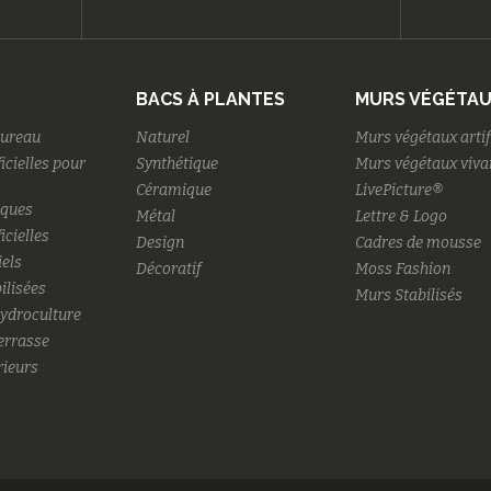
BACS À PLANTES
MURS VÉGÉTA
bureau
Naturel
Murs végétaux artif
ficielles pour
Synthétique
Murs végétaux viva
Céramique
LivePicture®
iques
Métal
Lettre & Logo
icielles
Design
Cadres de mousse
iels
Décoratif
Moss Fashion
ilisées
Murs Stabilisés
hydroculture
terrasse
rieurs