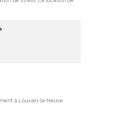
ation de stress. La location de
e
ement à Louvain-la-Neuve