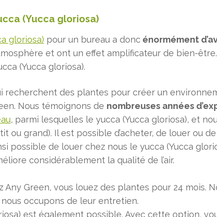
cca (Yucca gloriosa)
a gloriosa)
pour un bureau a donc
énormément d’a
mosphère et ont un effet amplificateur de bien-être.
ucca (Yucca gloriosa).
i recherchent des plantes pour créer un environnem
reen. Nous témoignons de
nombreuses années d’ex
eau
, parmi lesquelles le yucca (Yucca gloriosa), et n
t ou grand). Il est possible d’acheter, de louer ou d
nsi possible de louer chez nous le yucca (Yucca glori
iore considérablement la qualité de l’air.
 Any Green, vous louez des plantes pour 24 mois. Nou
 nous occupons de leur entretien.
riosa) est également possible. Avec cette option, vo