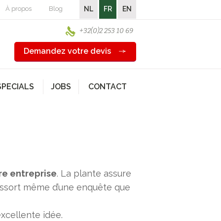
À propos
Blog
NL
FR
EN
+32(0)2 253 10 69
Demandez votre devis
SPECIALS
JOBS
CONTACT
e entreprise
. La plante assure
 ressort même d’une enquête que
xcellente idée.