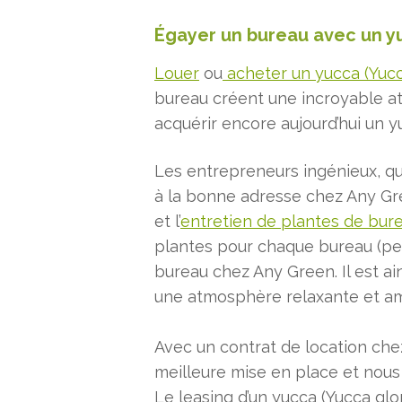
Égayer un bureau avec un yu
Louer
ou
acheter un yucca (Yucc
bureau créent une incroyable at
acquérir encore aujourd’hui un y
Les entrepreneurs ingénieux, qu
à la bonne adresse chez Any G
et l’
entretien de plantes de bur
plantes pour chaque bureau (peti
bureau chez Any Green. Il est ai
une atmosphère relaxante et amél
Avec un contrat de location chez
meilleure mise en place et nous
Le leasing d’un yucca (Yucca glo