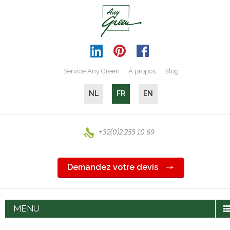
Service Any Green
À propos
Blog
NL
FR
EN
+32(0)2 253 10 69
Demandez votre devis
MENU