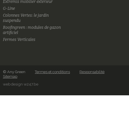
Extremis mobilier extérieur
G-Line
Colonnes Vertes: le jardin
suspendu
Roofingreen : modules de gazon
artificiel
Fermes Verticales
© Any Green
Termes et conditions
Responsabilité
Sitemap
webdesign w247.be