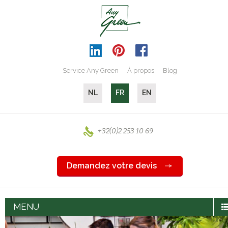
Service Any Green
À propos
Blog
NL
FR
EN
+32(0)2 253 10 69
Demandez votre devis
MENU