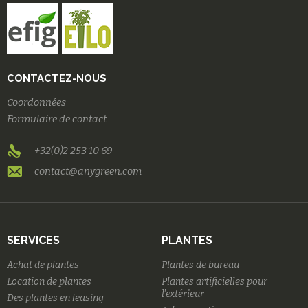
CONTACTEZ-NOUS
Coordonnées
Formulaire de contact
+32(0)2 253 10 69
contact@anygreen.com
SERVICES
PLANTES
Achat de plantes
Plantes de bureau
Location de plantes
Plantes artificielles pour
l'extérieur
Des plantes en leasing