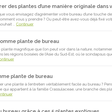
r des plantes d’une manière originale dans v
que vous envisagez d’agrémenter votre bureau d’une touche de
omment vous y prendre ? Ou peut-être avez-vous déjà fixé vot
ouhait ...
Continuer
comme plante de bureau
 plante magnifique que l’on peut voir dans la nature, notamme
s les régions boisées de l’Asie du Sud-Est, où le scindapsus q
ontinuer
mme plante de bureau
er une plante à l’entretien véritablement facile au bureau ? Pe
te qui appartient à la famille Crassulaceae, une branche des pl
ntinuer
 bureau grâce à ces 5 plantes exotiques