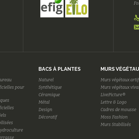
Fo
BACS À PLANTES
MURS VÉGÉTA
bureau
Naturel
Murs végétaux artif
ficielles pour
Synthétique
Murs végétaux viva
Céramique
LivePicture®
iques
Métal
Lettre & Logo
icielles
Design
Cadres de mousse
iels
Décoratif
Moss Fashion
ilisées
Murs Stabilisés
hydroculture
terrasse