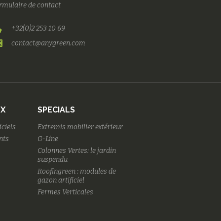
rmulaire de contact
+32(0)2 253 10 69
contact@anygreen.com
UX
SPECIALS
iciels
Extremis mobilier extérieur
nts
G-Line
Colonnes Vertes: le jardin
suspendu
Roofingreen : modules de
gazon artificiel
Fermes Verticales