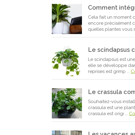
Comment intégre
Cela fait un moment 
encore précisément c
quelles plantes vous s
Le scindapsus 
Le scindapsus est une
elle se développe dan
reprises est grimp ...
C
Le crassula co
Souhaitez-vous install
crassula est une plan
crassula est origi ...
Co
Les vacances au