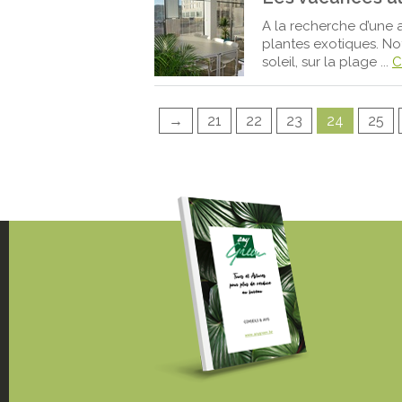
A la recherche d’une 
plantes exotiques. No
soleil, sur la plage ...
C
→
21
22
23
24
25