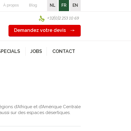
À propos
Blog
NL
FR
EN
+32(0)2 253 10 69
Demandez votre devis
SPECIALS
JOBS
CONTACT
régions d’Afrique et d’Amérique Centrale
aussi sur des espaces désertiques.