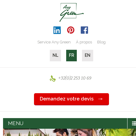
Service Any Green
À propos
Blog
NL
FR
EN
+32(0)2 253 10 69
Demandez votre devis
MENU