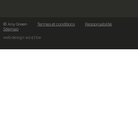
© Any Green
Termes et conditions
Responsabilité
Sitemap
webdesign w247.be