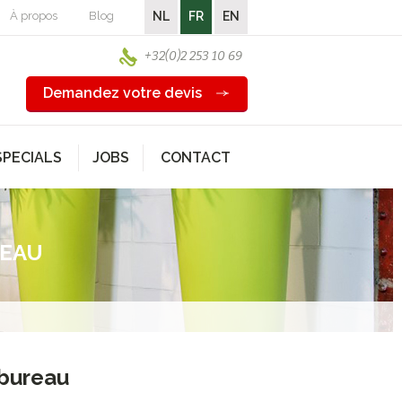
À propos
Blog
NL
FR
EN
+32(0)2 253 10 69
Demandez votre devis
SPECIALS
JOBS
CONTACT
REAU
 bureau