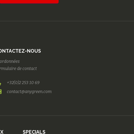
ONTACTEZ-NOUS
ordonnées
rmulaire de contact
+32(0)2 253 10 69
contact@anygreen.com
UX
SPECIALS