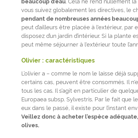
beaucoup d’eau
. Cela ne rend nullement la p
vous suivez globalement les directives, le c
pendant de nombreuses années beaucoup 
peut d’ailleurs être placée à l'extérieur, pa
disposez d’un jardin d’intérieur. Si la plante e
peut même séjourner à l'extérieur toute l’an
Olivier : caractéristiques
L’olivier a – comme le nom le laisse déjà sup
certains cas, peuvent être consommés. Il n'e
tous les cas. Il s’agit en particulier de que
Europaea subsp. Sylvestris. Par le fait que le
eux dans le passé, il existe pour l’instant en
Veillez donc à acheter l’espèce adéquate,
olives.