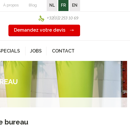
À propos
Blog
NL
FR
EN
+32(0)2 253 10 69
Demandez votre devis
SPECIALS
JOBS
CONTACT
UREAU
e bureau