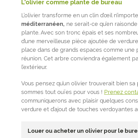
L'olivier comme plante de bureau
L’olivier transforme en un clin d’œil n’impor
méditerranéen,
ne serait-ce qu’en raisond
plante. Avec son tronc épais et ses nombreu
d’une merveilleuse pièce ajoutée de verdure
place dans de grands espaces comme une pi
réunion. Cet arbre conviendra également p
l’extérieur.
Vous pensez qu’un olivier trouverait bien s
sommes tout ouïes pour vous !
Prenez cont
communiquerons avec plaisir quelques conse
verdure et d’ajout de touches verdoyantes a
Louer ou acheter un olivier pour le bure