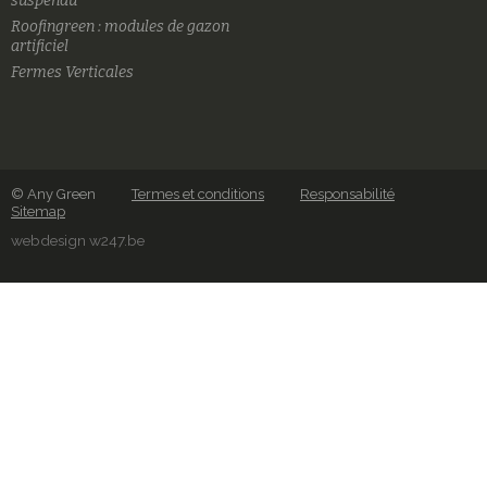
suspendu
Roofingreen : modules de gazon
artificiel
Fermes Verticales
© Any Green
Termes et conditions
Responsabilité
Sitemap
webdesign w247.be