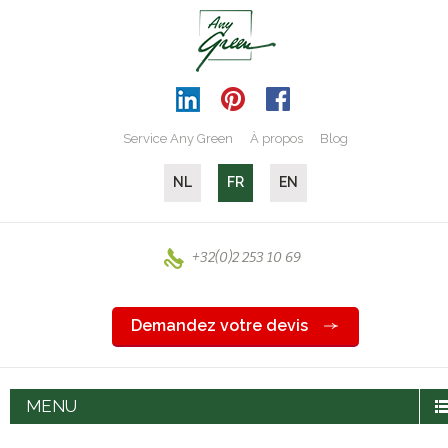
Service Any Green
À propos
Blog
NL
FR
EN
+32(0)2 253 10 69
Demandez votre devis
MENU