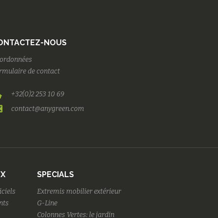
ONTACTEZ-NOUS
ordonnées
rmulaire de contact
+32(0)2 253 10 69
contact@anygreen.com
UX
SPECIALS
iciels
Extremis mobilier extérieur
nts
G-Line
Colonnes Vertes: le jardin