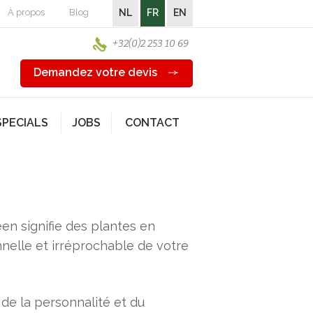
À propos
Blog
NL
FR
EN
+32(0)2 253 10 69
Demandez votre devis
SPECIALS
JOBS
CONTACT
en signifie des plantes en
nelle et irréprochable de votre
de la personnalité et du