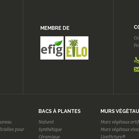
C
MEMBRE DE
Co
Fo
BACS À PLANTES
MURS VÉGÉTA
bureau
Naturel
Murs végétaux artif
ficielles pour
Synthétique
Murs végétaux viva
Céramique
LivePicture®