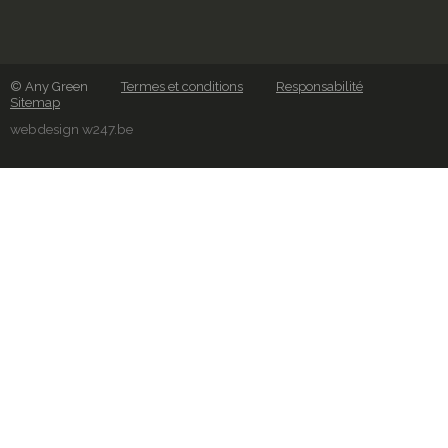
© Any Green
Termes et conditions
Responsabilité
Sitemap
webdesign w247.be