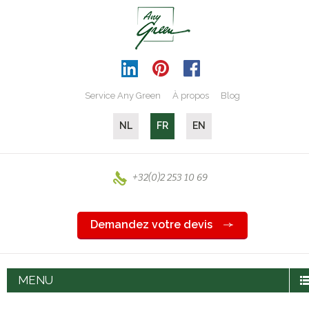
Service Any Green
À propos
Blog
NL
FR
EN
+32(0)2 253 10 69
Demandez votre devis
MENU