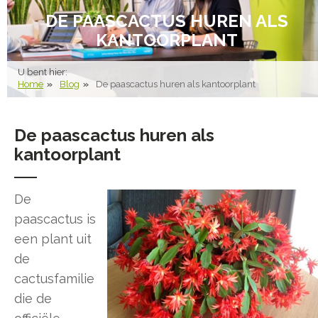
DE PAASCACTUS HUREN ALS
KANTOORPLANT
U bent hier:
Home
Blog
De paascactus huren als kantoorplant
De paascactus huren als
kantoorplant
De
paascactus is
een plant uit
de
cactusfamilie
die de