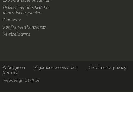
Extremis buitenmeubilair
G-Line: met mos bedekte
akoestische panelen
Plantwire
Roofingreen kunstgras
Vertical Farms
© Anygreen
Algemene voorwaarden
Disclaimer en privacy
Sitemap
webdesign w247.be