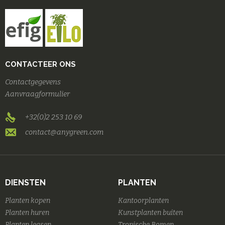
CONTACTEER ONS
Contactgegevens
Aanvraagformulier
+32(0)2 253 10 69
contact@anygreen.com
DIENSTEN
PLANTEN
Planten kopen
Kantoorplanten
Planten huren
Kunstplanten buiten
Planten leasen
Tropische Bomen