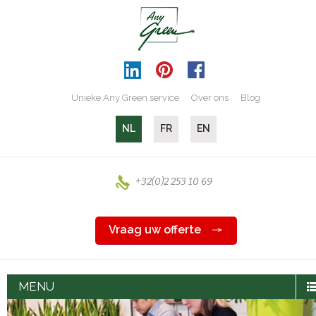
Unieke Any Green service
Over ons
Blog
NL
FR
EN
+32(0)2 253 10 69
Vraag uw offerte
MENU