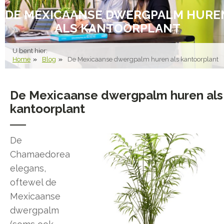
DE MEXICAANSE DWERGPALM HURE
ALS KANTOORPLANT
U bent hier:
Home
Blog
De Mexicaanse dwergpalm huren als kantoorplant
De Mexicaanse dwergpalm huren als
kantoorplant
De
Chamaedorea
elegans,
oftewel de
Mexicaanse
dwergpalm