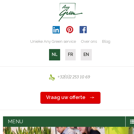
Unieke Any Green service
Over ons
Blog
NL
FR
EN
+32(0)2 253 10 69
Vraag uw offerte
MENU