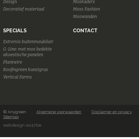
Design
Moskaders
Decoratief materiaal
Moss Fashion
Moswanden
SPECIALS
CONTACT
Extremis buitenmeubilair
G-Line: met mos bedekte
akoestische panelen
Plantwire
Roofingreen kunstgras
Vertical Farms
© Anygreen
Algemene voorwaarden
Disclaimer en privacy
Sitemap
webdesign w247.be