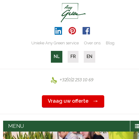
Unieke Any Green service
Over ons
Blog
NL
FR
EN
+32(0)2 253 10 69
Vraag uw offerte
MENU