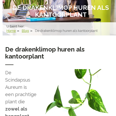
DE DRAKENKLIMOP HUREN ALS
KANTOORPLANT
U bent hier:
Home
Blog
De drakenklimop huren als kantoorplant
De drakenklimop huren als
kantoorplant
De
Scindapsus
Aureum is
een prachtige
plant die
zowel als