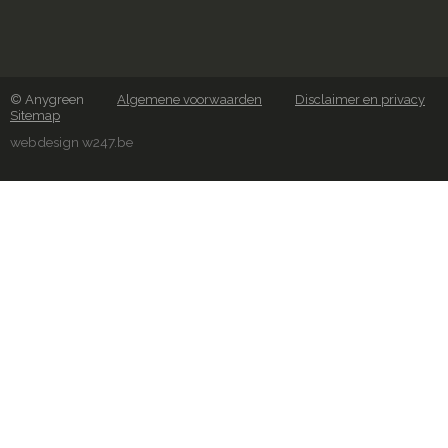
© Anygreen
Algemene voorwaarden
Disclaimer en privacy
Sitemap
webdesign w247.be