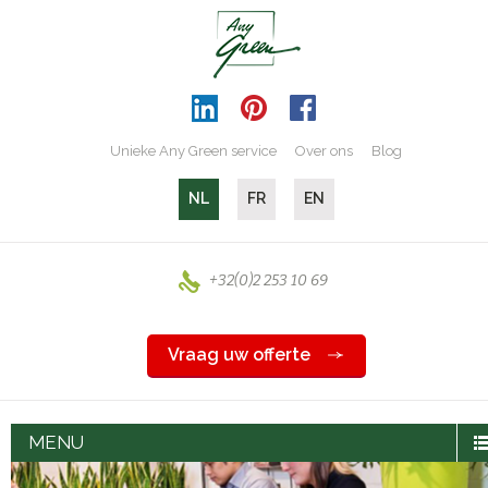
Unieke Any Green service
Over ons
Blog
NL
FR
EN
+32(0)2 253 10 69
Vraag uw offerte
MENU