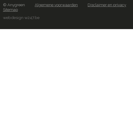
© Anygreen
Algemene voorwaarden
Disclaimer en privacy
Sitemap
webdesign w247.be