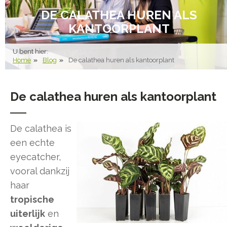
DE CALATHEA HUREN ALS
KANTOORPLANT
U bent hier:
Home
Blog
De calathea huren als kantoorplant
De calathea huren als kantoorplant
De calathea is
een echte
eyecatcher,
vooral dankzij
haar
tropische
uiterlijk
en