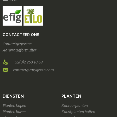
CONTACTEER ONS
Contactgegevens
Aanvraagformulier
+32(0)2 253 10 69
contact@anygreen.com
DIENSTEN
PLANTEN
Planten kopen
Kantoorplanten
Planten huren
Kunstplanten buiten