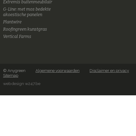
Extremis buitenmeubilair
G-Line: met mos bedekte
akoestische panelen
Plantwire
Roofingreen kunstgras
Vertical Farms
© Anygreen
Algemene voorwaarden
Disclaimer en privacy
Sitemap
webdesign w247.be