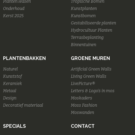
Planten leasen
Tropische Bomen
Onderhoud
Kunstplanten
Kerst 2025
Kunstbomen
Gestabiliseerde planten
Hydrocultuur Planten
Terrasbeplanting
Binnentuinen
PLANTENBAKKEN
GROENE MUREN
Naturel
Artificial Green Walls
Kunststof
Living Green Walls
Keramiek
LivePicture®
Metaal
Letters & Logo's in mos
Design
Moskaders
Decoratief materiaal
Moss Fashion
Moswanden
SPECIALS
CONTACT