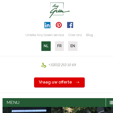
Unieke Any Green service
Over ons
Blog
NL
FR
EN
+32(0)2 253 10 69
Vraag uw offerte
MENU