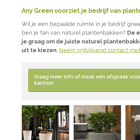
Any Green voorziet je bedrijf van plan
Wil je een bepaalde ruimte in je bedrijf gr
ben je fan van naturel plantenbakken?
De e
je graag om de juiste naturel plantenbakk
uit te kiezen
.
Neem vrijblijvend contact me
Vraag meer info of maak een afspraak voor
kantoor