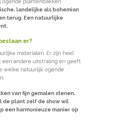
el ogende plantenbakken
ische, landelijke als bohemian
len terug. Een natuurlijke
nt.
bestaan er?
lijke materialen. Er zijn heel
t een andere uitstraling en geeft
e welke natuurlijk ogende
n.
ken van fijn gemalen stenen.
l de plant zelf de show wil
 op een harmonieuze manier op