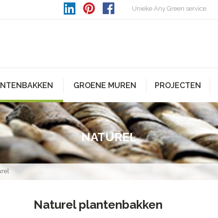
Unieke Any Green service
ANTENBAKKEN
GROENE MUREN
PROJECTEN
NATUREL
rel
Naturel plantenbakken