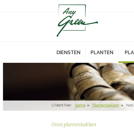
DIENSTEN
PLANTEN
PL
U bent hier:
Home
Plantenbakken
Natu
Onze plantenbakken