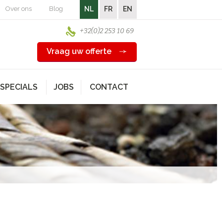
Over ons
Blog
NL
FR
EN
+32(0)2 253 10 69
Vraag uw offerte
SPECIALS
JOBS
CONTACT