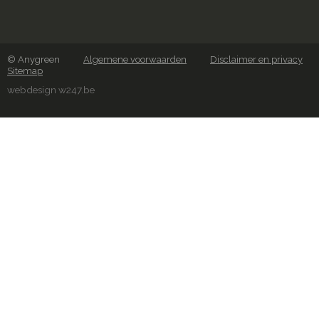
© Anygreen
Algemene voorwaarden
Disclaimer en privacy
Sitemap
webdesign w247.be