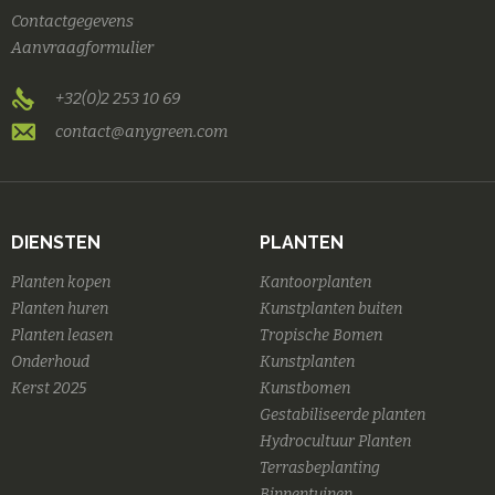
Contactgegevens
Aanvraagformulier
+32(0)2 253 10 69
contact@anygreen.com
DIENSTEN
PLANTEN
Planten kopen
Kantoorplanten
Planten huren
Kunstplanten buiten
Planten leasen
Tropische Bomen
Onderhoud
Kunstplanten
Kerst 2025
Kunstbomen
Gestabiliseerde planten
Hydrocultuur Planten
Terrasbeplanting
Binnentuinen