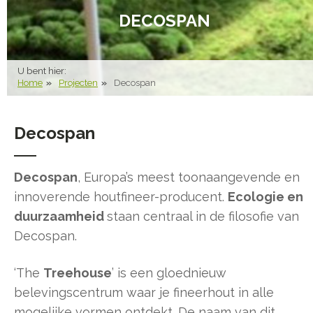
DECOSPAN
U bent hier:
Home
Projecten
Decospan
Decospan
Decospan
, Europa’s meest toonaangevende en
innoverende houtfineer-producent.
Ecologie en
duurzaamheid
staan centraal in de filosofie van
Decospan.
‘The
Treehouse
’ is een gloednieuw
belevingscentrum waar je fineerhout in alle
mogelijke vormen ontdekt. De naam van dit