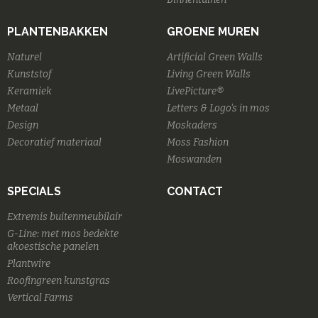
PLANTENBAKKEN
GROENE MUREN
Naturel
Artificial Green Walls
Kunststof
Living Green Walls
Keramiek
LivePicture®
Metaal
Letters & Logo's in mos
Design
Moskaders
Decoratief materiaal
Moss Fashion
Moswanden
SPECIALS
CONTACT
Extremis buitenmeubilair
G-Line: met mos bedekte
akoestische panelen
Plantwire
Roofingreen kunstgras
Vertical Farms