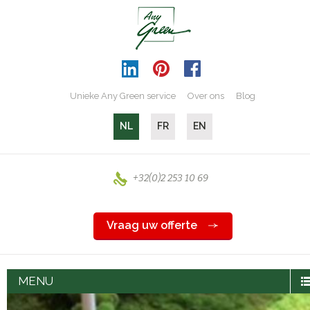
Unieke Any Green service
Over ons
Blog
NL
FR
EN
+32(0)2 253 10 69
Vraag uw offerte
MENU