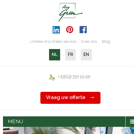
Unieke Any Green service
Over ons
Blog
NL
FR
EN
+32(0)2 253 10 69
Vraag uw offerte
MENU