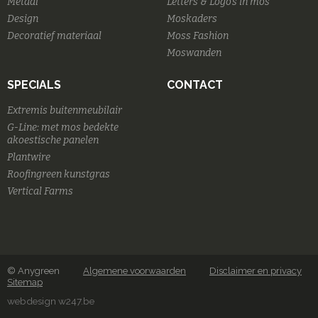
Metaal
Letters & Logo's in mos
Design
Moskaders
Decoratief materiaal
Moss Fashion
Moswanden
SPECIALS
CONTACT
Extremis buitenmeubilair
G-Line: met mos bedekte
akoestische panelen
Plantwire
Roofingreen kunstgras
Vertical Farms
© Anygreen
Algemene voorwaarden
Disclaimer en privacy
Sitemap
webdesign w247.be