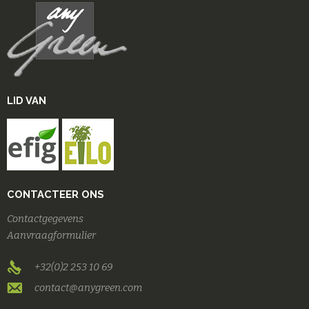
LID VAN
CONTACTEER ONS
Contactgegevens
Aanvraagformulier
+32(0)2 253 10 69
contact@anygreen.com