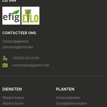
LID VAN
CONTACTEER ONS
Contactgegevens
Aanvraagformulier
+32(0)2 253 10 69
contact@anygreen.com
DIENSTEN
PLANTEN
Planten kopen
Kantoorplanten
Planten huren
Kunstplanten buiten