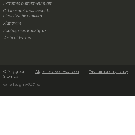
Extremis buitenmeubilair
G-Line: met mos bedekte
akoestische panelen
Plantwire
Roofingreen kunstgras
Vertical Farms
© Anygreen
Algemene voorwaarden
Disclaimer en privacy
Sitemap
webdesign w247.be