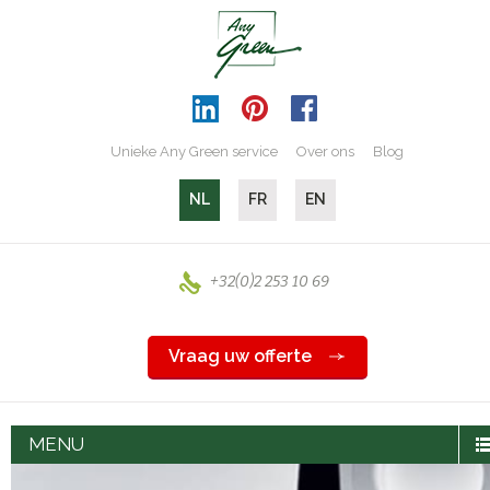
Unieke Any Green service
Over ons
Blog
NL
FR
EN
+32(0)2 253 10 69
Vraag uw offerte
MENU