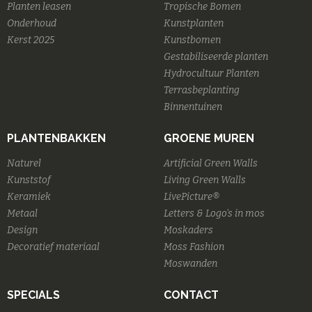
Planten leasen
Tropische Bomen
Onderhoud
Kunstplanten
Kerst 2025
Kunstbomen
Gestabiliseerde planten
Hydrocultuur Planten
Terrasbeplanting
Binnentuinen
PLANTENBAKKEN
GROENE MUREN
Naturel
Artificial Green Walls
Kunststof
Living Green Walls
Keramiek
LivePicture®
Metaal
Letters & Logo's in mos
Design
Moskaders
Decoratief materiaal
Moss Fashion
Moswanden
SPECIALS
CONTACT