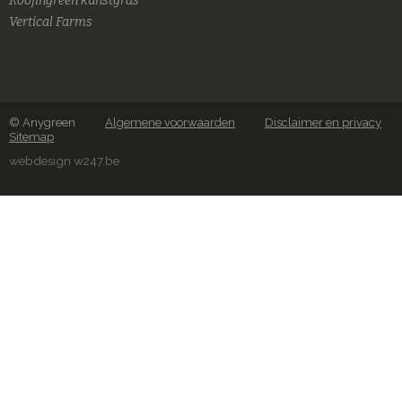
Roofingreen kunstgras
Vertical Farms
© Anygreen
Algemene voorwaarden
Disclaimer en privacy
Sitemap
webdesign w247.be