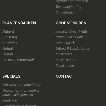
Hydrocultuur Planten
Terrasbeplanting
Binnentuinen
PLANTENBAKKEN
GROENE MUREN
Naturel
Artificial Green Walls
Kunststof
Living Green Walls
Keramiek
LivePicture®
Metaal
Letters & Logo's in mos
Design
Moskaders
Decoratief materiaal
Moss Fashion
Moswanden
SPECIALS
CONTACT
Extremis buitenmeubilair
G-Line: met mos bedekte
akoestische panelen
Plantwire