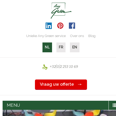
Unieke Any Green service
Over ons
Blog
NL
FR
EN
+32(0)2 253 10 69
Vraag uw offerte
MENU