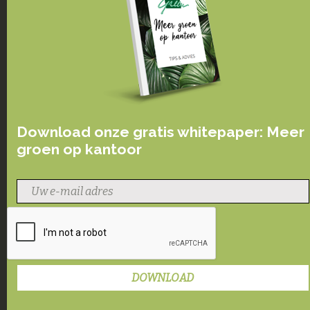
Download onze gratis whitepaper: Meer
groen op kantoor