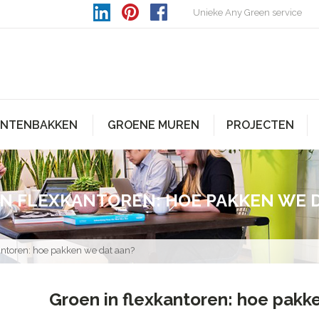
Unieke Any Green service
ANTENBAKKEN
GROENE MUREN
PROJECTEN
IN FLEXKANTOREN: HOE PAKKEN WE D
antoren: hoe pakken we dat aan?
Groen in flexkantoren: hoe pakk