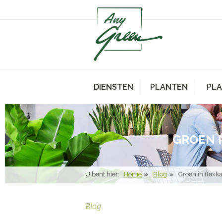
DIENSTEN
PLANTEN
PL
GROEN 
U bent hier:
Home
Blog
Groen in flexk
Blog