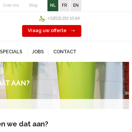
Over ons
Blog
NL
FR
EN
+32(0)2 253 10 69
Vraag uw offerte
SPECIALS
JOBS
CONTACT
AT AAN?
en we dat aan?