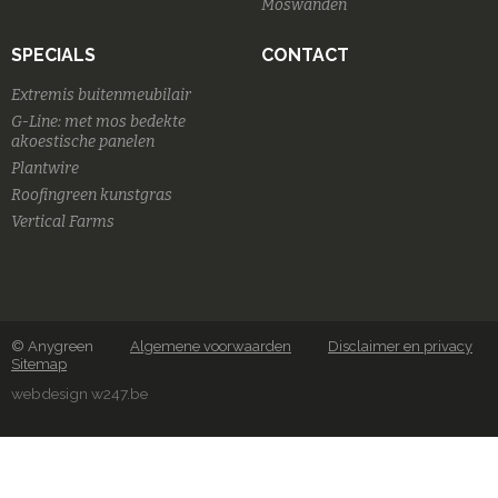
Moswanden
SPECIALS
CONTACT
Extremis buitenmeubilair
G-Line: met mos bedekte
akoestische panelen
Plantwire
Roofingreen kunstgras
Vertical Farms
© Anygreen
Algemene voorwaarden
Disclaimer en privacy
Sitemap
webdesign w247.be