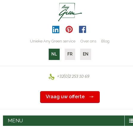
Unieke Any Green service
Over ons
Blog
NL
FR
EN
+32(0)2 253 10 69
Vraag uw offerte
MENU