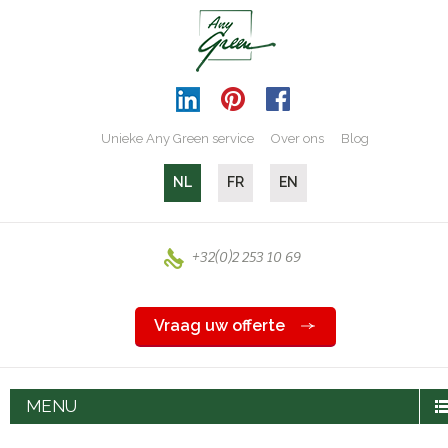
Unieke Any Green service
Over ons
Blog
NL
FR
EN
+32(0)2 253 10 69
Vraag uw offerte
MENU