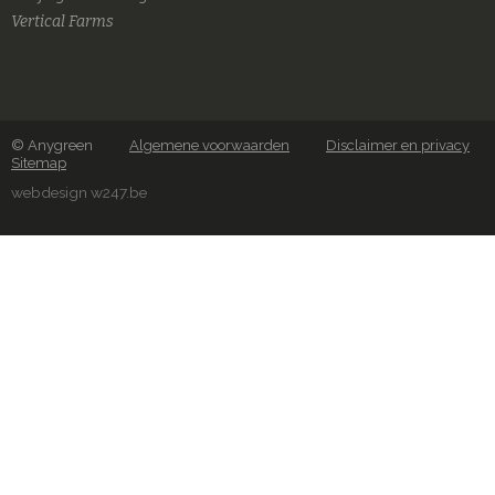
Vertical Farms
© Anygreen
Algemene voorwaarden
Disclaimer en privacy
Sitemap
webdesign w247.be