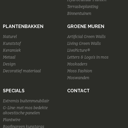
Terrasbeplanting
Binnentuinen
PLANTENBAKKEN
GROENE MUREN
Naturel
Artificial Green Walls
Kunststof
Living Green Walls
Keramiek
LivePicture®
Metaal
Letters & Logo's in mos
Design
Moskaders
Decoratief materiaal
Moss Fashion
Moswanden
SPECIALS
CONTACT
Extremis buitenmeubilair
G-Line: met mos bedekte
akoestische panelen
Plantwire
Roofingreen kunstgras