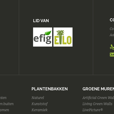
C
LID VAN
Co
Aa
PLANTENBAKKEN
GROENE MURE
nten
Naturel
Artificial Green Wal
n buiten
Kunststof
Living Green Walls
Bomen
Keramiek
LivePicture®