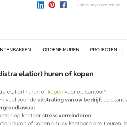
Unieke Any Green service
ANTENBAKKEN
GROENE MUREN
PROJECTEN
istra elatior) huren of kopen
ra elatior)
huren
of
kopen
voor op kantoor?
en veel voor de
uitstraling van uw bedrijf
, de plant
ergrondlawaai
.
planten op kantoor
stress verminderen
.
atior) huren of kopen om uw kantoor op te fleuren, i