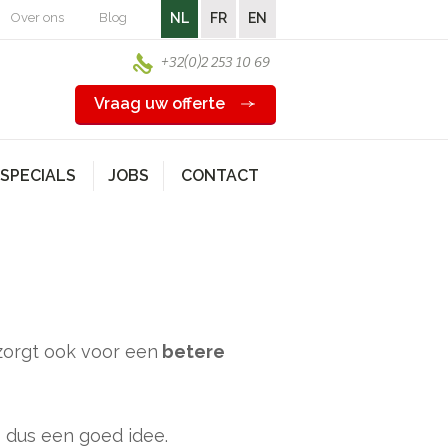
Over ons
Blog
NL
FR
EN
+32(0)2 253 10 69
Vraag uw offerte
SPECIALS
JOBS
CONTACT
 zorgt ook voor een
betere
s dus een goed idee.