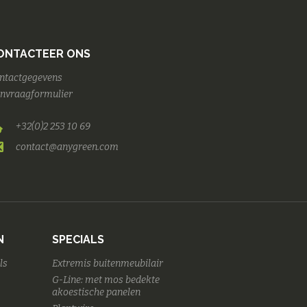
ONTACTEER ONS
ntactgegevens
nvraagformulier
+32(0)2 253 10 69
contact@anygreen.com
N
SPECIALS
ls
Extremis buitenmeubilair
G-Line: met mos bedekte
akoestische panelen