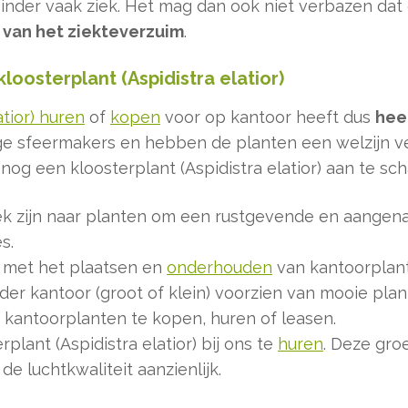
inder vaak ziek. Het mag dan ook niet verbazen dat
van het ziekteverzuim
.
oosterplant (Aspidistra elatior)
atior) huren
of
kopen
voor op kantoor heeft dus
hee
ge sfeermakers en hebben de planten een welzijn v
 een kloosterplant (Aspidistra elatior) aan te scha
k zijn naar planten om een rustgevende en aangena
s.
met het plaatsen en
onderhouden
van kantoorplant
ieder kantoor (groot of klein) voorzien van mooie plan
m kantoorplanten te kopen, huren of leasen.
plant (Aspidistra elatior) bij ons te
huren
. Deze gro
e luchtkwaliteit aanzienlijk.