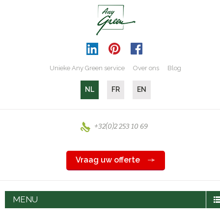
Unieke Any Green service
Over ons
Blog
NL
FR
EN
+32(0)2 253 10 69
Vraag uw offerte
MENU