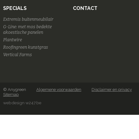
SPECIALS
CONTACT
Extremis buitenmeubilair
G-Line: met mos bedekte
akoestische panelen
Plantwire
Roofingreen kunstgras
Vertical Farms
© Anygreen
Algemene voorwaarden
Disclaimer en privacy
Sitemap
webdesign w247.be