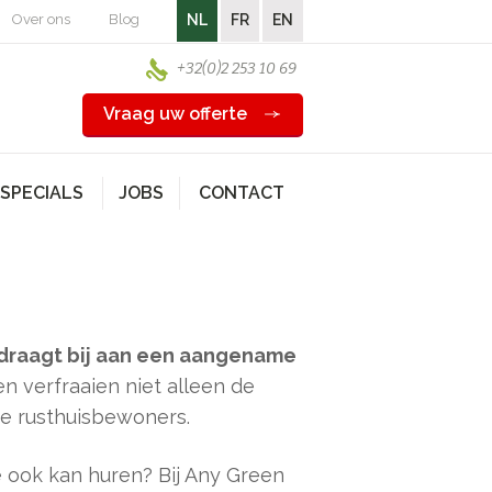
Over ons
Blog
NL
FR
EN
+32(0)2 253 10 69
Vraag uw offerte
SPECIALS
JOBS
CONTACT
n draagt bij aan een aangename
en verfraaien niet alleen de
de rusthuisbewoners.
ze ook kan huren? Bij Any Green