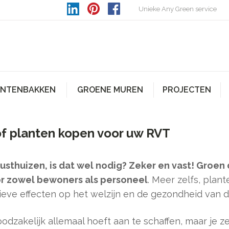
Unieke Any Green service
ANTENBAKKEN
GROENE MUREN
PROJECTEN
of planten kopen voor uw RVT
rusthuizen, is dat wel nodig? Zeker en vast! Groe
r zowel bewoners als personeel
. Meer zelfs, plant
ieve effecten op het welzijn en de gezondheid van 
noodzakelijk allemaal hoeft aan te schaffen, maar je 