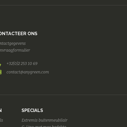
ONTACTEER ONS
ntactgegevens
nvraagformulier
+32(0)2 253 10 69
contact@anygreen.com
N
SPECIALS
ls
Extremis buitenmeubilair