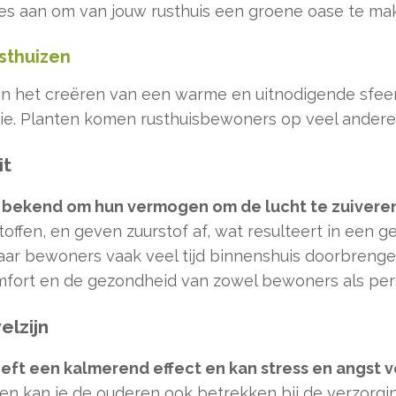
es aan om van jouw rusthuis een groene oase te ma
usthuizen
 in het creëren van een warme en uitnodigende sfeer 
tie. Planten komen rusthuisbewoners op veel andere
it
d bekend om hun vermogen om de lucht te zuivere
toffen, en geven zuurstof af, wat resulteert in een g
 waar bewoners vaak veel tijd binnenshuis doorbrenge
mfort en de gezondheid van zowel bewoners als per
elzijn
ft een kalmerend effect en kan stress en angst 
n kan je de ouderen ook betrekken bij de verzorgin