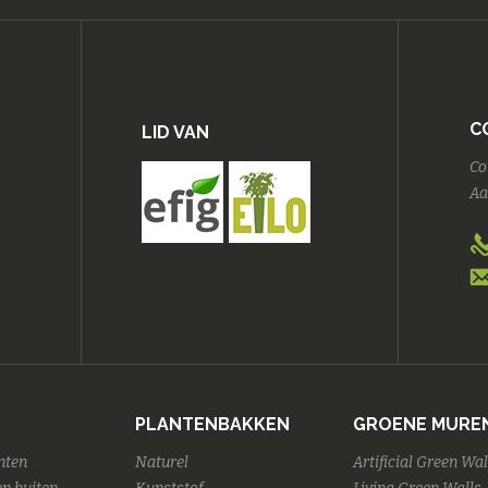
C
LID VAN
Co
Aa
PLANTENBAKKEN
GROENE MURE
nten
Naturel
Artificial Green Wal