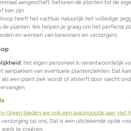
nmaal aangeschaft, behoren de planten tot de eige
f kan zijn.
nkoop heeft het rusthuis natuurlijk het volledige ze
n de planten. We helpen je graag om het perfecte p
noden en wensen van bewoners en verzorgers.
oop
ijkheid:
het eigen personeel is verantwoordelijk vo
t aanpakken van eventuele plantenziekten. Dat kan e
:
als een plant ziek wordt of afsterft door slecht on
vervangen.
is
Any Green bieden we ook een leasingoptie aan
.
Het h
e verzorging op ons. Dat is een uitstekende optie vo
a werk te creëren.